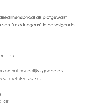
driedimensionaal als platgewalst
en van “middengaas” in de volgende
panelen
en en huishoudelijke goederen
voor metalen pallets
g
ilair