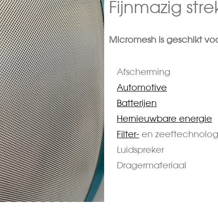
Fijnmazig str
Micromesh is geschikt vo
Afscherming
Automotive
Batterijen
Hernieuwbare energie
Filter-
en zeeftechnolog
Luidspreker
Dragermateriaal