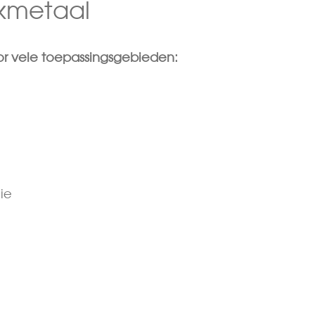
ekmetaal
or vele toepassingsgebieden:
ie