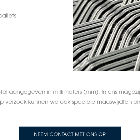
allets
tal aangegeven in millimeters (mm). In ons maga
Op verzoek kunnen we ook speciale maaswijdten pr
NEEM CONTACT MET ONS OP