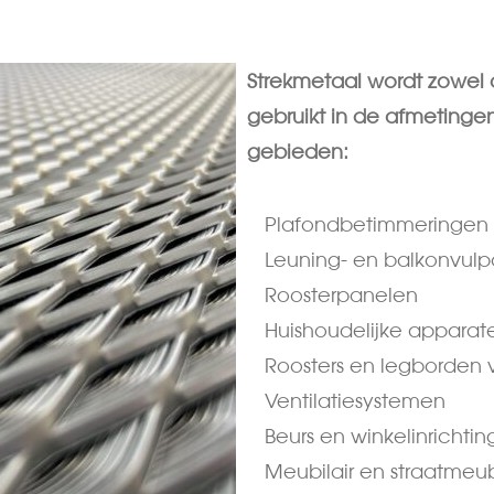
Strekmetaal wordt zowel 
gebruikt in de afmeting
gebieden:
Plafondbetimmeringen
Leuning- en balkonvul
Roosterpanelen
Huishoudelijke apparat
Roosters en legborden 
Ventilatiesystemen
Beurs en winkelinrichtin
Meubilair en straatmeub